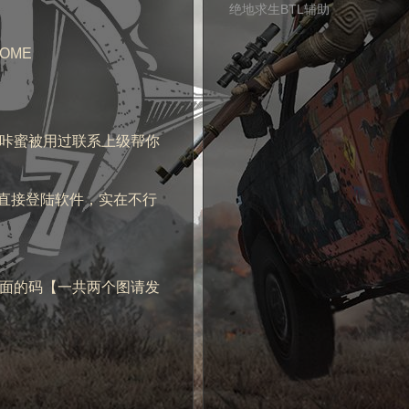
绝地求生BTL辅助
OME
能咔蜜被用过联系上级帮你
后直接登陆软件，实在不行
败后面的码【一共两个图请发