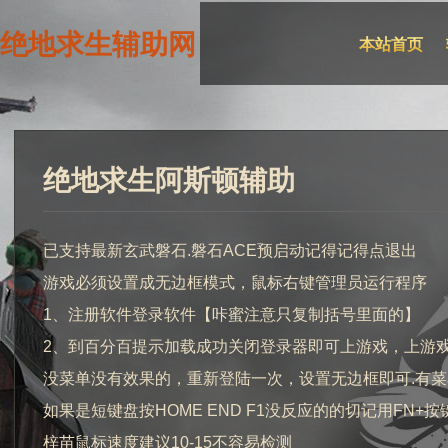
绝地求生辅助网
本站首页
绝地求生阿斯顿辅助
已支持最新玄武磐石.磐石ACE预启动记得记得点退出
游戏必须设置成无边框模式，鼠标右键管理员运行程序
1、注册软件登录软件【咔蜜注意只复制括号里面的】
2、到百分百提示加载成功关闭登录器即可上游戏，上游
没菜单没有效果的，重新登陆一次，设置无边框即可.有菜
如果是短键盘按HOME END F1没反应的的切记用FN+按
梓苗鼠标速度建议10-15不容易检测