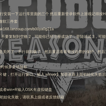
不行安装一下运行库里面的三个 然后重新登录软件上游戏记得按H
微软三件套
lanzoup.com/b00ya0g21a
，不要复制到空格 2，可能你已经注册成功了，登陆试试 3，可
是不是关闭了，不行就卸载了，然后重启看看有没自带的保护，然
的时候多多动鼠标
 R 键，打开运行窗口。输入 winver】加登录器上面初始化失
者win+R输入OSK有虚拟键盘
是初始化失败，请联系上级或者反馈邮箱