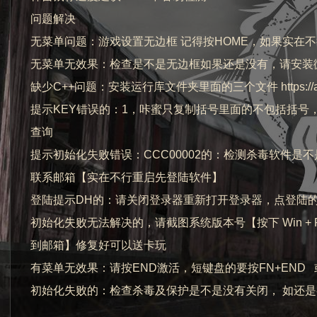
问题解决
无菜单问题：游戏设置无边框 记得按HOME，如果实在
无菜单无效果：检查是不是无边框如果还是没有，请安装
缺少C++问题：安装运行库文件夹里面的三个文件 https://ak168.
提示KEY错误的：1，咔蜜只复制括号里面的不包括括号
查询
提示初始化失败错误：CCC00002的：检测杀毒软件
联系邮箱【实在不行重启先登陆软件】
登陆提示DH的：请关闭登录器重新打开登录器，点登陆
初始化失败无法解决的，请截图系统版本号【按下 Win +
到邮箱】修复好可以送卡玩
有菜单无效果：请按END激活，短键盘的要按FN+END 或
初始化失败的：检查杀毒及保护是不是没有关闭， 如还