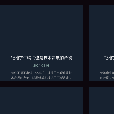
绝地求生辅助也是技术发展的产物
绝地
2024-03-08
我们不得不承认，绝地求生辅助的出现也是技
绝地求生
术发展的产物。随着计算机技术的不断进步，
的热潮，
辅助软件的功能也越来越强大。这些软件能够
在面对残
分析游戏数据、自动瞄准敌人、提供实时战术
各种方法
建议...