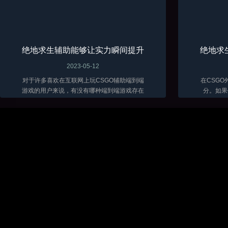
绝地求生辅助能够让实力瞬间提升
绝地求
2023-05-12
对于许多喜欢在互联网上玩CSGO辅助端到端
在CSG
游戏的用户来说，有没有哪种端到端游戏存在
分。如果
的时间最长？那么很多用户肯定会认为攻击端
戏，你可
到端游戏绝对是最可玩、最长寿的游戏。...
软件。因